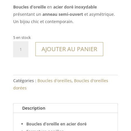
Boucles d’oreille
en
acier doré inoxydable
présentant un
anneau semi-ouvert
et asymétrique.
Un bijou chic et contemporain.
5 en stock
quantité
AJOUTER AU PANIER
de
Boucles
Tromelin
Catégories :
Boucles d'oreilles
,
Boucles d'oreilles
dorées
Description
Boucles d’oreille en acier doré