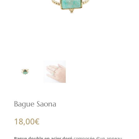
Bague Saona
18,00
€
Bague double en acier doré
composée d’un anneau