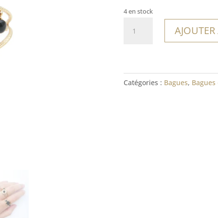
4 en stock
quantité
AJOUTER
de
Bague
Noli
Catégories :
Bagues
,
Bagues 