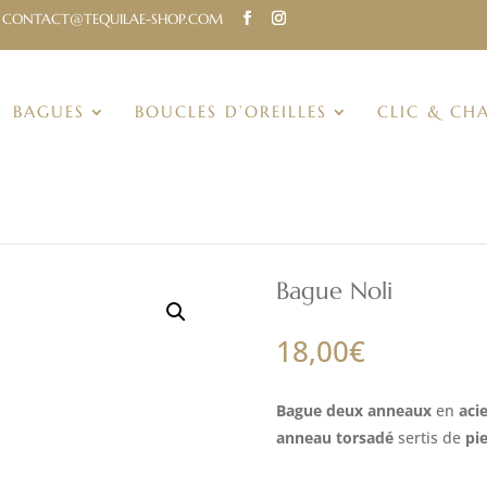
CONTACT@TEQUILAE-SHOP.COM
BAGUES
BOUCLES D’OREILLES
CLIC & CH
Bague Noli
18,00
€
Bague deux anneaux
en
aci
anneau torsadé
sertis de
pie