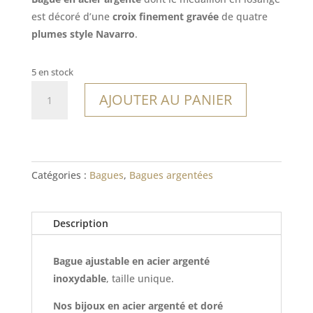
est décoré d’une
croix finement gravée
de quatre
plumes style Navarro
.
5 en stock
quantité
AJOUTER AU PANIER
de
Bague
Jepara
Catégories :
Bagues
,
Bagues argentées
Description
Bague ajustable en acier argenté
inoxydable
, taille unique.
Nos bijoux en acier argenté et doré