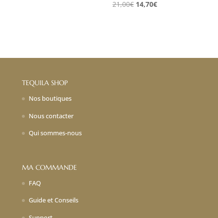
Le
Le
21,00
€
14,70
€
prix
prix
initial
actuel
était :
est :
21,00€.
14,70€.
TEQUILA SHOP
Nos boutiques
Nous contacter
Qui sommes-nous
MA COMMANDE
FAQ
Guide et Conseils
Support