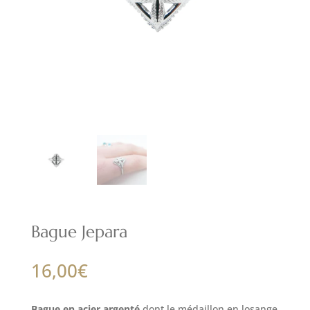
Bague Jepara
16,00
€
Bague en acier argenté
dont le médaillon en losange