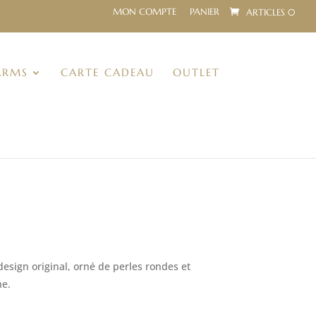
MON COMPTE
PANIER
ARTICLES 0
ARMS
CARTE CADEAU
OUTLET
esign original, orné de perles rondes et
ne.