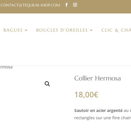
CONTACT@TEQUILAE-SHOP.COM
BAGUES
BOUCLES D’OREILLES
CLIC & CH
Hermosa
Collier Hermosa
18,00
€
Sautoir en acier argenté
au d
rectangles sur une fine chai