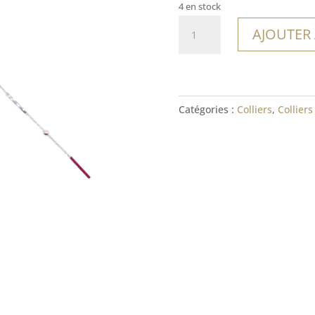
4 en stock
quantité
AJOUTER
de
Collier
Hermosa
Catégories :
Colliers
,
Colliers