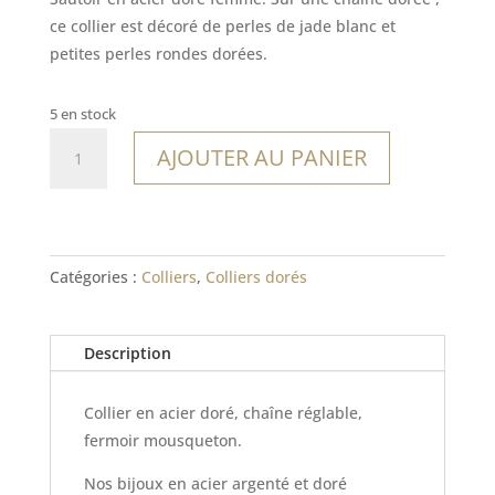
ce collier est décoré de perles de jade blanc et
petites perles rondes dorées.
5 en stock
quantité
AJOUTER AU PANIER
de
Collier
Uluwatu
Catégories :
Colliers
,
Colliers dorés
Description
Collier en acier doré, chaîne réglable,
fermoir mousqueton.
Nos bijoux en acier argenté et doré