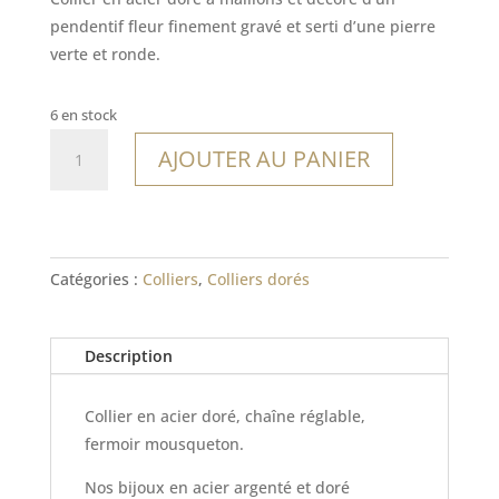
pendentif fleur finement gravé et serti d’une pierre
verte et ronde.
6 en stock
quantité
AJOUTER AU PANIER
de
Collier
Wandella
Catégories :
Colliers
,
Colliers dorés
Description
Collier en acier doré, chaîne réglable,
fermoir mousqueton.
Nos bijoux en acier argenté et doré