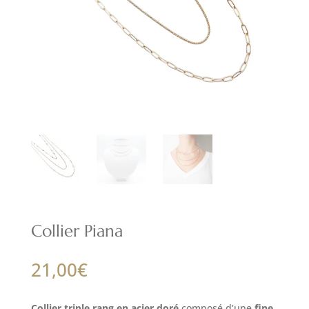
Collier Piana
21,00
€
Collier triple rang en acier doré
composé d’une
fine