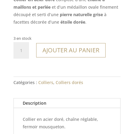
maillons et perlée
et d’un médaillon ovale finement
découpé et serti d’une
pierre naturelle grise
à
facettes décorée d’une
étoile dorée
.
3 en stock
quantité
AJOUTER AU PANIER
de
Collier
Dewi
Catégories :
Colliers
,
Colliers dorés
Description
Collier en acier doré, chaîne réglable,
fermoir mousqueton.