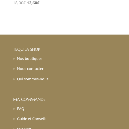
Le
Le
18,00
€
12,60
€
prix
prix
initial
actuel
était :
est :
18,00€.
12,60€.
TEQUILA SHOP
Nos boutiques
Nous contacter
Qui sommes-nous
MA COMMANDE
FAQ
Guide et Conseils
Support