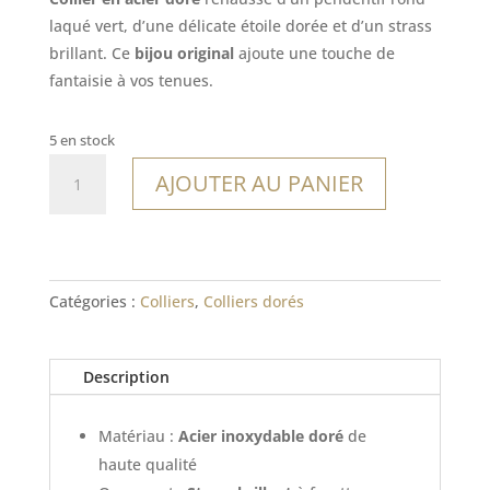
laqué vert, d’une délicate étoile dorée et d’un strass
brillant. Ce
bijou original
ajoute une touche de
fantaisie à vos tenues.
5 en stock
quantité
AJOUTER AU PANIER
de
Collier
Molène
Catégories :
Colliers
,
Colliers dorés
Description
Matériau :
Acier inoxydable doré
de
haute qualité