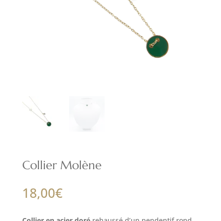
Collier Molène
18,00
€
Collier en acier doré
rehaussé d’un pendentif rond