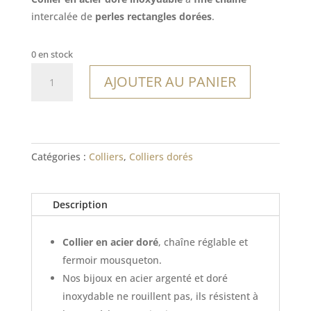
intercalée de
perles rectangles dorées
.
0 en stock
quantité
AJOUTER AU PANIER
de
Collier
Barcaggio
Catégories :
Colliers
,
Colliers dorés
Description
Collier en acier doré
, chaîne réglable et
fermoir mousqueton.
Nos bijoux en acier argenté et doré
inoxydable ne rouillent pas, ils résistent à