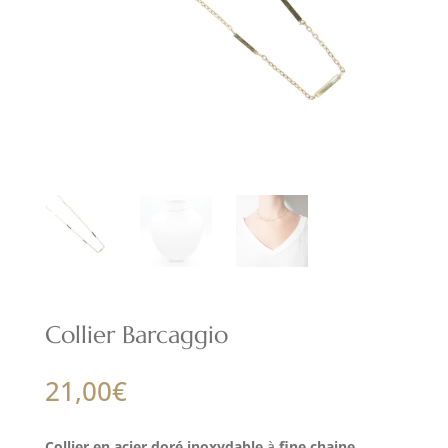
Collier Barcaggio
21,00
€
Collier en acier doré inoxydable
à
fine chaine