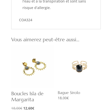
l’eau et à la transpiration et sont sans
risque d’allergie.
COA324
Vous aimerez peut-être aussi…
Bague Sirolo
Boucles Isla de
18,00
€
Margarita
Le
Le
18,00
€
12,60
€