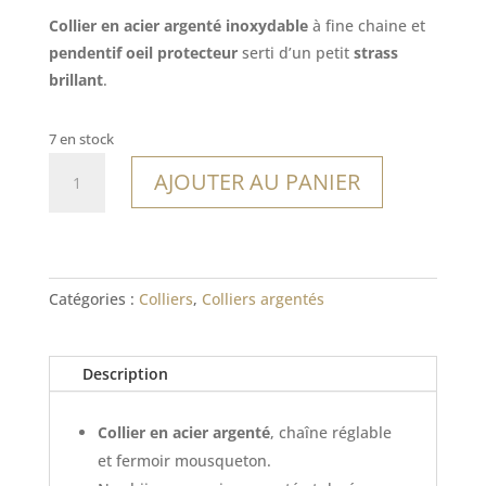
Collier en acier argenté inoxydable
à fine chaine et
pendentif oeil protecteur
serti d’un petit
strass
brillant
.
7 en stock
quantité
AJOUTER AU PANIER
de
Collier
Marinella
Catégories :
Colliers
,
Colliers argentés
Description
Collier en acier argenté
, chaîne réglable
et fermoir mousqueton.