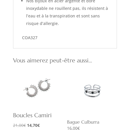
Nos bijoux en acier argenté et doré
inoxydable ne rouillent pas, ils résistent à
l’eau et à la transpiration et sont sans
risque d’allergie.
COA327
Vous aimerez peut-être aussi…
Boucles Camiri
Bague Culburra
Le
Le
21,00
€
14,70
€
16,00
€