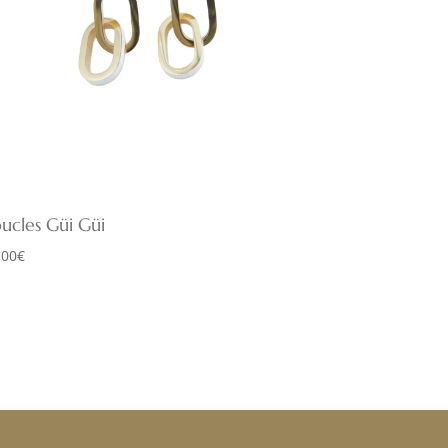
ucles Güi Güi
,00
€