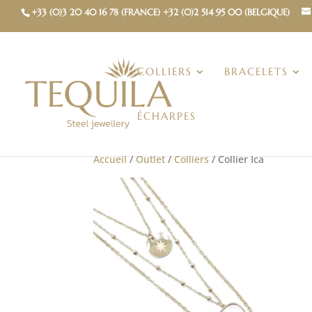
+33 (0)3 20 40 16 78 (FRANCE) +32 (0)2 514 95 00 (BELGIQUE)
COLLIERS
BRACELETS
ÉCHARPES
Accueil
/
Outlet
/
Colliers
/ Collier Ica