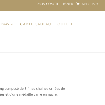
MON COMPTE
PANIER
ARTICLES 0
ARMS
CARTE CADEAU
OUTLET
e
ix
ctuel
ang
composé de 3 fines chaines ornées de
t :
ées
et d’une médaille carré en nacre.
8,20€.