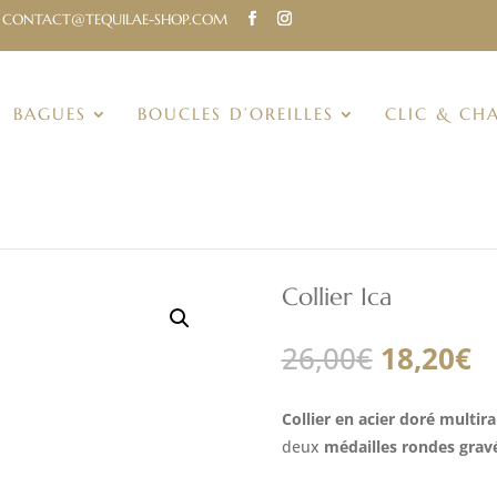
CONTACT@TEQUILAE-SHOP.COM
BAGUES
BOUCLES D’OREILLES
CLIC & CH
Collier Ica
Le
L
26,00
€
18,20
€
prix
pr
initial
a
Collier en acier doré multir
était :
es
deux
médailles rondes grav
26,00€.
1