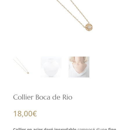
Collier Boca de Rio
18,00
€
Collier en acier doré inoxydable
composé d’une
fine