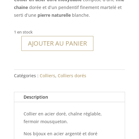
chaine
dorée et d’un pendentif finement martelé et
serti d’une
pierre naturelle
blanche.
1 en stock
AJOUTER AU PANIER
quantité
de
Collier
Boca
Catégories :
Colliers
,
Colliers dorés
de
Rio
Description
Collier en acier doré, chaîne réglable,
fermoir mousqueton.
Nos bijoux en acier argenté et doré