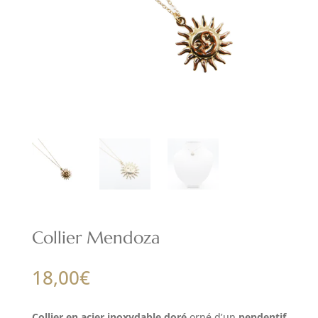
Collier Mendoza
18,00
€
Collier en acier inoxydable doré
orné d’un
pendentif