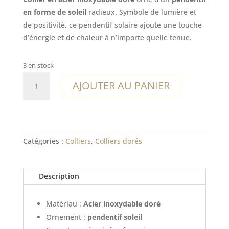
en forme de soleil
radieux. Symbole de lumière et
de positivité, ce pendentif solaire ajoute une touche
d’énergie et de chaleur à n’importe quelle tenue.
3 en stock
quantité
AJOUTER AU PANIER
de
Collier
Mendoza
Catégories :
Colliers
,
Colliers dorés
Description
Matériau :
Acier inoxydable doré
Ornement :
pendentif soleil