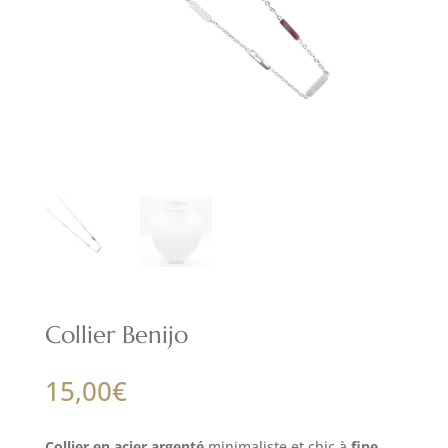
Collier Benijo
15,00
€
Collier en acier argenté
minimaliste et chic à
fine