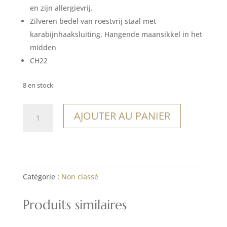
en zijn allergievrij.
Zilveren bedel van roestvrij staal met
karabijnhaaksluiting. Hangende maansikkel in het
midden
CH22
8 en stock
quantité
AJOUTER AU PANIER
de
Charm
Uyuni
Catégorie :
Non classé
Produits similaires