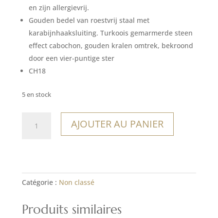
en zijn allergievrij.
Gouden bedel van roestvrij staal met
karabijnhaaksluiting. Turkoois gemarmerde steen
effect cabochon, gouden kralen omtrek, bekroond
door een vier-puntige ster
CH18
5 en stock
quantité
AJOUTER AU PANIER
de
Charm
Santa
Teresa
Catégorie :
Non classé
Produits similaires