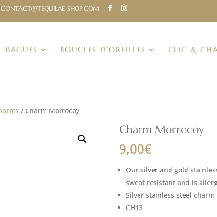
CONTACT@TEQUILAE-SHOP.COM
BAGUES
BOUCLES D’OREILLES
CLIC & CH
Charms
/ Charm Morrocoy
Charm Morrocoy
9,00
€
Our silver and gold stainles
sweat resistant and is allerg
Silver stainless steel char
CH13