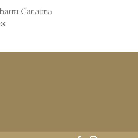
harm Canaima
00
€