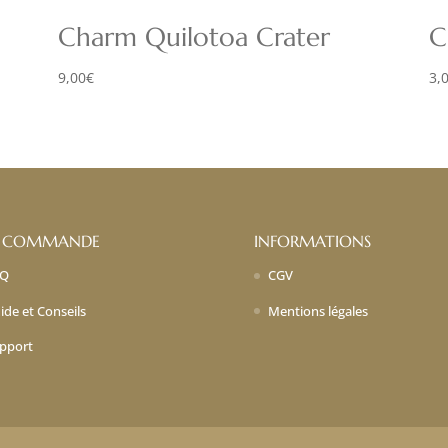
Charm Quilotoa Crater
C
9,00
€
3,
 COMMANDE
INFORMATIONS
AQ
CGV
ide et Conseils
Mentions légales
pport