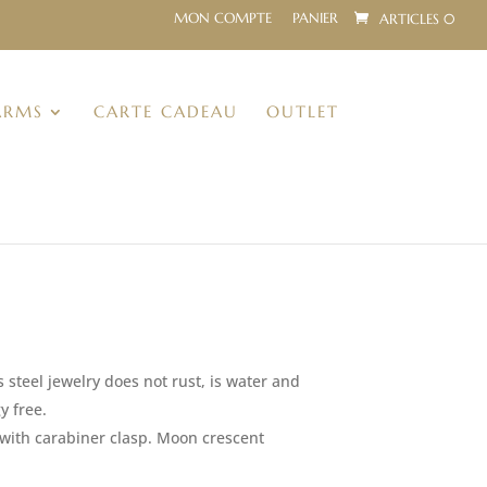
MON COMPTE
PANIER
ARTICLES 0
ARMS
CARTE CADEAU
OUTLET
s steel jewelry does not rust, is water and
y free.
m with carabiner clasp. Moon crescent