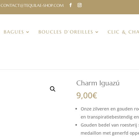
CONTACT@TEQUILAE-SHOP.COM
BAGUES
BOUCLES D’OREILLES
CLIC & CH
Charm Iguazú
9,00
€
Onze zilveren en gouden roes
en transpiratiebestendig en z
Gouden bedel van roestvrij 
medaillon met generfd oppe