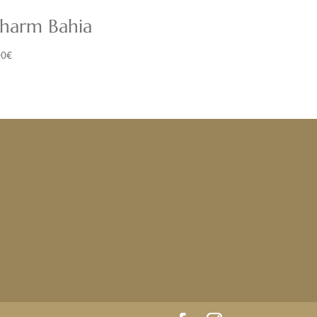
harm Bahia
00
€