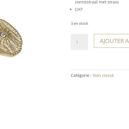
zonnestraal met strass
CH7
3 en stock
quantité
AJOUTER A
de
Charm
Iguazú
Catégorie :
Non classé