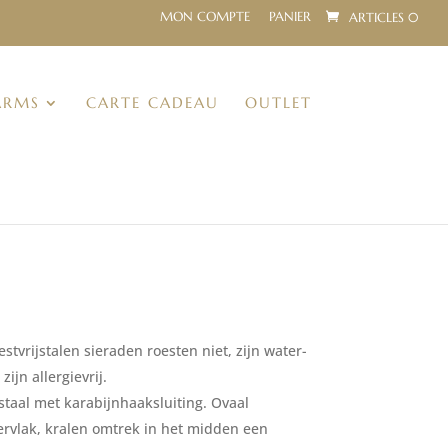
MON COMPTE
PANIER
ARTICLES 0
ARMS
CARTE CADEAU
OUTLET
tvrijstalen sieraden roesten niet, zijn water-
ijn allergievrij.
staal met karabijnhaaksluiting. Ovaal
rvlak, kralen omtrek in het midden een