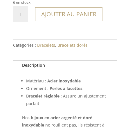
6 en stock
quantité
AJOUTER AU PANIER
de
Bracelet
Maldonado
Catégories :
Bracelets
,
Bracelets dorés
Description
Matériau :
Acier inoxydable
Ornement :
Perles à facettes
Bracelet réglable
: Assure un ajustement
parfait
Nos
bijoux en acier argenté et doré
inoxydable
ne rouillent pas, ils résistent à