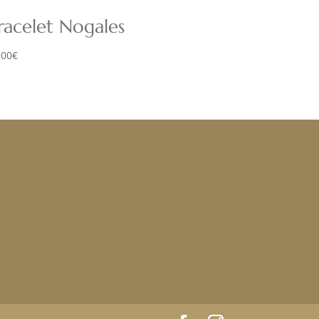
racelet Nogales
,00
€