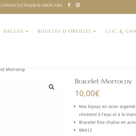
CONTACT@TEQUILAE-SHOP.COM
BAGUES
BOUCLES D’OREILLES
CLIC & CH
let Morrocoy
Bracelet Morrocoy
10,00
€
Nos bijoux en acier argenté 
résistent à l’eau et à la tra
Bracelet fine chaîne en aci
BRA12