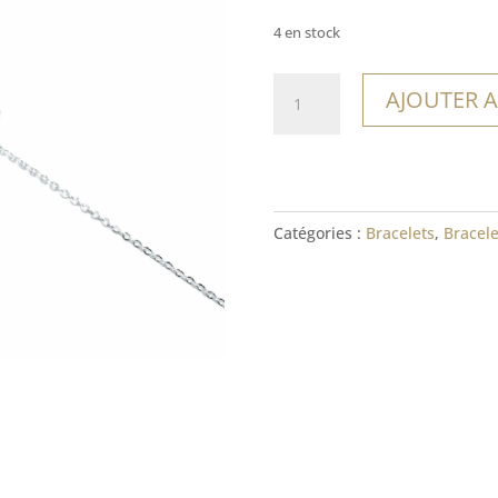
4 en stock
quantité
AJOUTER A
de
Bracelet
Morrocoy
Catégories :
Bracelets
,
Bracele