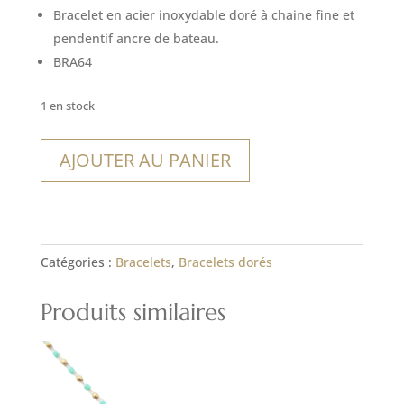
Bracelet en acier inoxydable doré à chaine fine et
pendentif ancre de bateau.
BRA64
1 en stock
quantité
AJOUTER AU PANIER
de
Bracelet
Melo
Catégories :
Bracelets
,
Bracelets dorés
Produits similaires