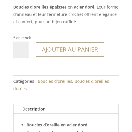
Boucles d’oreilles épaisses
en
acier doré
. Leur forme
d’anneau et leur fermeture crochet offrent élégance
et confort, pour un bijou raffiné.
5 en stock
quantité
AJOUTER AU PANIER
de
Boucles
Gavdos
Catégories :
Boucles d'oreilles
,
Boucles d'oreilles
dorées
Description
Boucles d’oreille en acier doré