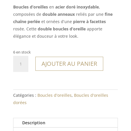
Boucles d’oreilles
en
acier doré inoxydable
,
composées de
double anneaux
reliés par une
fine
chaîne perlée
et ornées d’une
pierre à facettes
rosée. Cette
double boucles d’oreille
apporte
élégance et douceur à votre look.
6 en stock
quantité
AJOUTER AU PANIER
de
Boucles
Tautira
Catégories :
Boucles d'oreilles
,
Boucles d'oreilles
dorées
Description