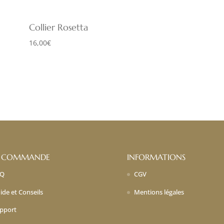
Collier Rosetta
16,00
€
 COMMANDE
INFORMATIONS
AQ
CGV
ide et Conseils
Mentions légales
pport