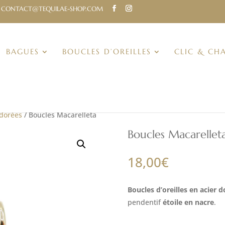
CONTACT@TEQUILAE-SHOP.COM
BAGUES
BOUCLES D’OREILLES
CLIC & CH
 dorées
/ Boucles Macarelleta
Boucles Macarellet
18,00
€
Boucles d’oreilles en acier d
pendentif
étoile en nacre
.