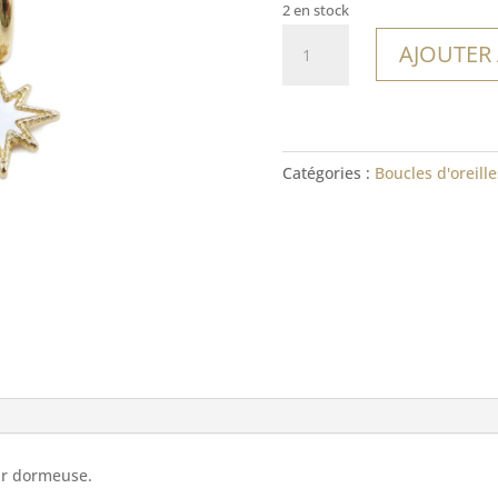
2 en stock
quantité
AJOUTER
de
Boucles
Macarelleta
Catégories :
Boucles d'oreille
ir dormeuse.