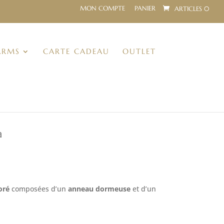
MON COMPTE
PANIER
ARTICLES 0
ARMS
CARTE CADEAU
OUTLET
a
oré
composées d’un
anneau dormeuse
et d’un