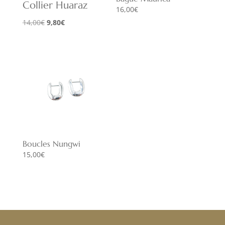
Collier Huaraz
16,00
€
Le
Le
14,00
€
9,80
€
prix
prix
initial
actuel
était :
est :
14,00€.
9,80€.
Boucles Nungwi
15,00
€