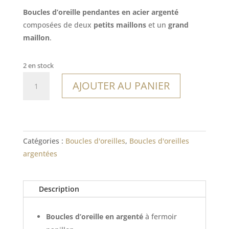
Boucles d’oreille pendantes en acier argenté
composées de deux
petits maillons
et un
grand
maillon
.
2 en stock
quantité
AJOUTER AU PANIER
de
Boucles
Lanikai
Catégories :
Boucles d'oreilles
,
Boucles d'oreilles
argentées
Description
Boucles d’oreille en argenté
à fermoir