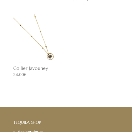
prix
prix
prix
prix
initial
actuel
initial
actuel
était :
est :
était :
est :
14,00€.
9,80€.
16,00€.
11,20€.
Collier Javouhey
24,00
€
TEQUILA SHOP
Nos boutiques