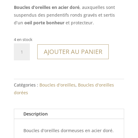
Boucles d’oreilles en acier doré
, auxquelles sont
suspendus des pendentifs ronds gravés et sertis
d’un
oeil porte bonheur
et protecteur.
4 en stock
quantité
AJOUTER AU PANIER
de
Boucles
Canunda
Catégories :
Boucles d'oreilles
,
Boucles d'oreilles
dorées
Description
Boucles d'oreilles dormeuses en acier doré.