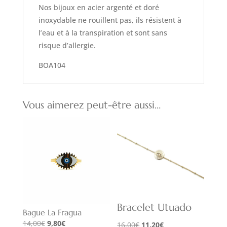
Nos bijoux en acier argenté et doré
inoxydable ne rouillent pas, ils résistent à
l’eau et à la transpiration et sont sans
risque d’allergie.
BOA104
Vous aimerez peut-être aussi…
Bracelet Utuado
Bague La Fragua
Le
Le
14,00
€
9,80
€
Le
Le
16,00
€
11,20
€