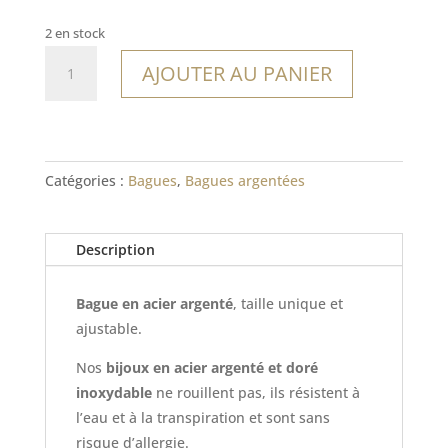
2 en stock
quantité
AJOUTER AU PANIER
de
Bague
Punta
Maroma
Catégories :
Bagues
,
Bagues argentées
Description
Bague en acier argenté
, taille unique et
ajustable.
Nos
bijoux en acier argenté et doré
inoxydable
ne rouillent pas, ils résistent à
l’eau et à la transpiration et sont sans
risque d’allergie.