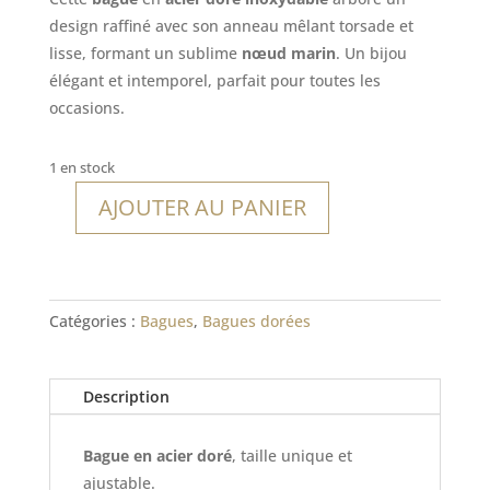
design raffiné avec son anneau mêlant torsade et
lisse, formant un sublime
nœud marin
. Un bijou
élégant et intemporel, parfait pour toutes les
occasions.
1 en stock
AJOUTER AU PANIER
quantité
de
Bague
Goloritzé
Catégories :
Bagues
,
Bagues dorées
Description
Bague en acier doré
, taille unique et
ajustable.