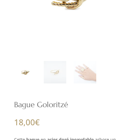
Bague Goloritzé
18,00
€
Cette
bague
en
acier doré inoxydable
arbore un