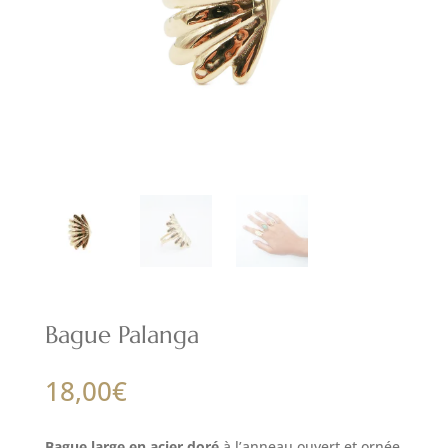
Bague Palanga
18,00
€
Bague large en acier doré
à l’anneau ouvert et ornée