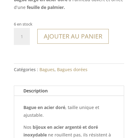
d’une
feuille de palmier.
6 en stock
quantité
AJOUTER AU PANIER
de
Bague
Palanga
Catégories :
Bagues
,
Bagues dorées
Description
Bague en acier doré
, taille unique et
ajustable.
Nos
bijoux en acier argenté et doré
inoxydable
ne rouillent pas, ils résistent à