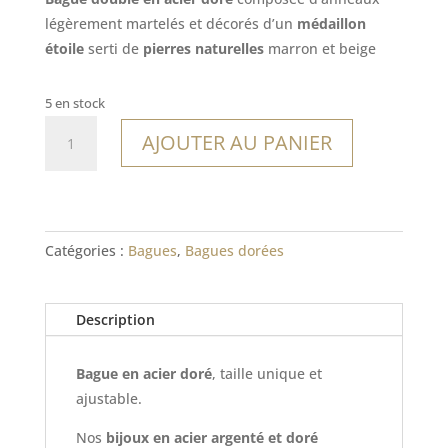
légèrement martelés et décorés d’un
médaillon
étoile
serti de
pierres naturelles
marron et beige
5 en stock
quantité
AJOUTER AU PANIER
de
Bague
Canyes
Catégories :
Bagues
,
Bagues dorées
Description
Bague en acier doré
, taille unique et
ajustable.
Nos
bijoux en acier argenté et doré