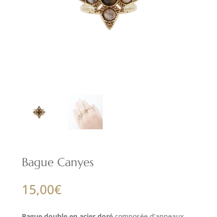
Bague Canyes
15,00
€
Bague double en acier doré
composée d’anneaux