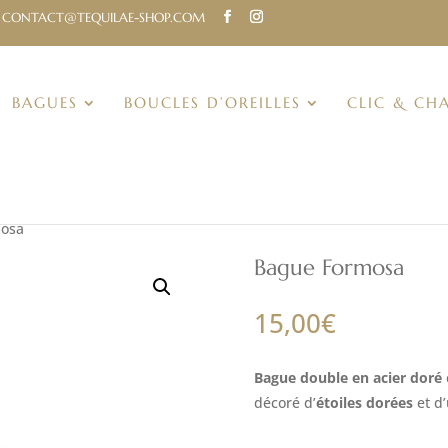
CONTACT@TEQUILAE-SHOP.COM
BAGUES
BOUCLES D’OREILLES
CLIC & CH
mosa
Bague Formosa
15,00
€
Bague double en acier doré
décoré d’
étoiles dorées
et d