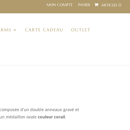
MON COMPTE
PANIER
ARTICLES 0
ARMS
CARTE CADEAU
OUTLET
composée d’un double anneaux gravé et
’un médaillon ovale
couleur corail
.