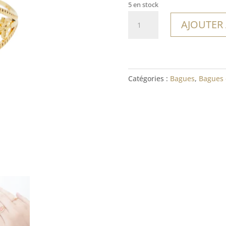
5 en stock
quantité
AJOUTER
de
Bague
Formosa
Catégories :
Bagues
,
Bagues 