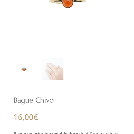
Bague Chivo
16,00
€
Bague en acier inoxydable doré
dont l’anneau fin et