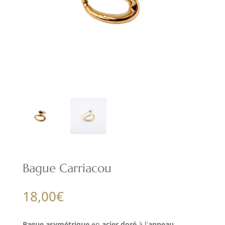
Bague Carriacou
18,00
€
Bague asymétrique
en
acier doré
à l’
anneau