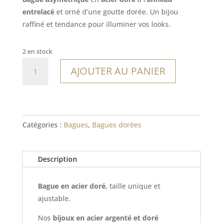
entrelacé
et orné d’une goutte dorée. Un bijou
raffiné et tendance pour illuminer vos looks.
2 en stock
quantité
AJOUTER AU PANIER
de
Bague
Carriacou
Catégories :
Bagues
,
Bagues dorées
Description
Bague en acier doré
, taille unique et
ajustable.
Nos
bijoux en acier argenté et doré