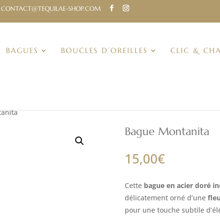
CONTACT@TEQUILAE-SHOP.COM
BAGUES
BOUCLES D’OREILLES
CLIC & CH
anita
Bague Montanita
15,00
€
Cette
bague en acier doré i
délicatement orné d’une
fle
pour une touche subtile d’él