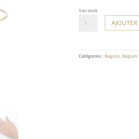
5 en stock
quantité
AJOUTER
de
Bague
Montanita
Catégories :
Bagues
,
Bagues 