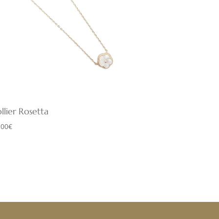
llier Rosetta
,00
€