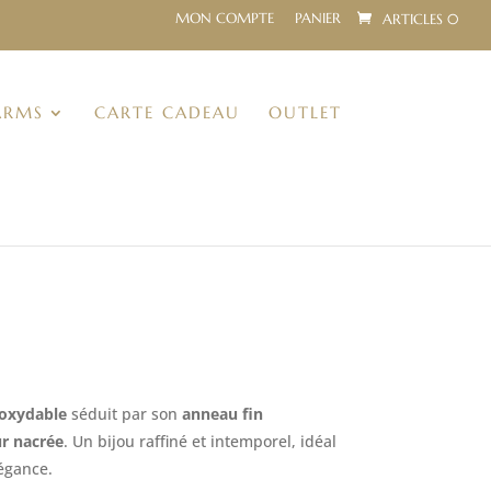
MON COMPTE
PANIER
ARTICLES 0
ARMS
CARTE CADEAU
OUTLET
noxydable
séduit par son
anneau fin
ur nacrée
. Un bijou raffiné et intemporel, idéal
égance.