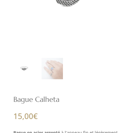
Bague Calheta
15,00
€
Bague en acier argenté
à l’anneau fin et légèrement