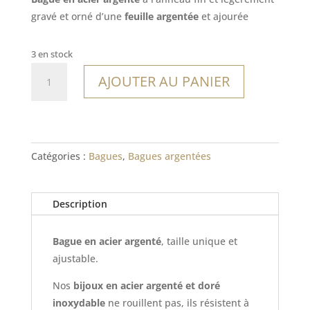
gravé et orné d’une
feuille argentée
et ajourée
3 en stock
quantité
AJOUTER AU PANIER
de
Bague
Calheta
Catégories :
Bagues
,
Bagues argentées
Description
Bague en acier argenté
, taille unique et
ajustable.
Nos
bijoux en acier argenté et doré
inoxydable
ne rouillent pas, ils résistent à