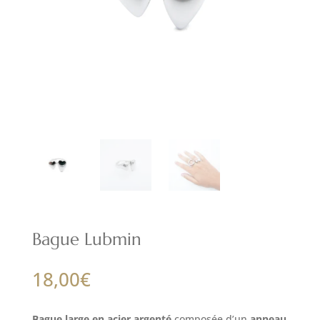
Bague Lubmin
18,00
€
Bague large en acier argenté
composée d’un
anneau