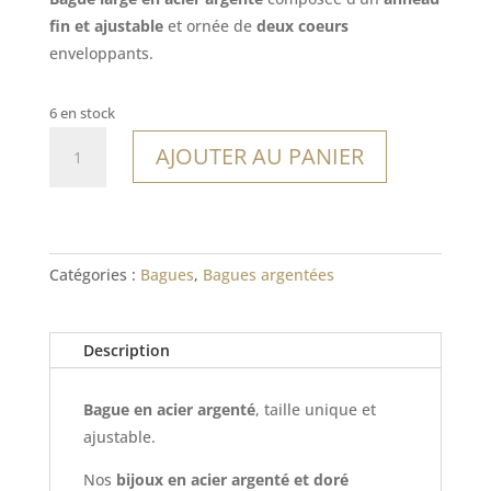
fin et ajustable
et ornée de
deux coeurs
enveloppants.
6 en stock
quantité
AJOUTER AU PANIER
de
Bague
Lubmin
Catégories :
Bagues
,
Bagues argentées
Description
Bague en acier argenté
, taille unique et
ajustable.
Nos
bijoux en acier argenté et doré