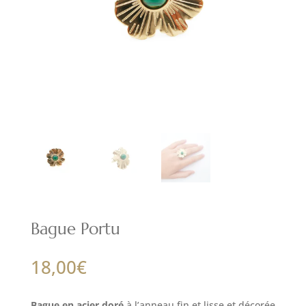
Bague Portu
18,00
€
Bague en acier doré
à l’anneau fin et lisse et décorée