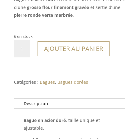
d’une
grosse fleur finement gravée
et sertie d’une
pierre ronde verte marbrée
.
6 en stock
quantité
AJOUTER AU PANIER
de
Bague
Portu
Catégories :
Bagues
,
Bagues dorées
Description
Bague en acier doré
, taille unique et
ajustable.